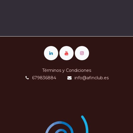
Términos y Condiciones
679836884
info@afinclub.es