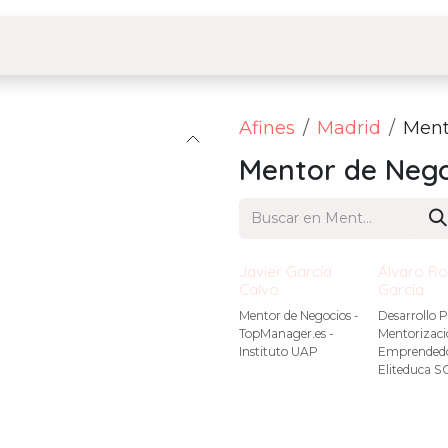
Afines
Madrid
Ment
Mentor de Nego
Javier García
Álvaro Ro
Calvo
García
Mentor de Negocios -
Desarrollo P
TopManager.es -
Mentorizaci
Instituto UAP
Emprendedo
Eliteduca S