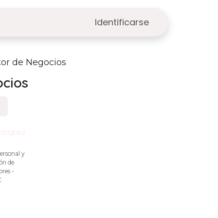
Identificarse
or de Negocios
cios
dríguez
ersonal y
ón de
res -
C