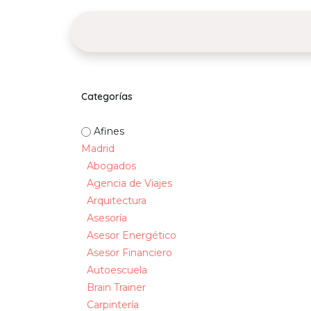
Ir al contenido
Inicio
Eventos
Blog
Categorías
Afines
Madrid
Abogados
Agencia de Viajes
Arquitectura
Asesoría
Asesor Energético
Asesor Financiero
Autoescuela
Brain Trainer
Carpintería